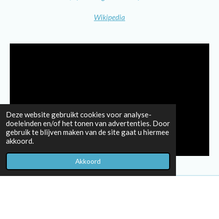
Wikipedia
Deze website gebruikt cookies voor analyse-
doeleinden en/of het tonen van advertenties. Door
gebruik te blijven maken van de site gaat u hiermee
akkoord.
Akkoord
© 2023 - 2026 Muziek in De Componist
Powered by
JouwWeb