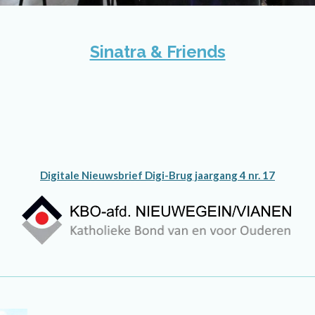
Sinatra & Friends
Digitale Nieuwsbrief Digi-Brug jaargang 4 nr. 17