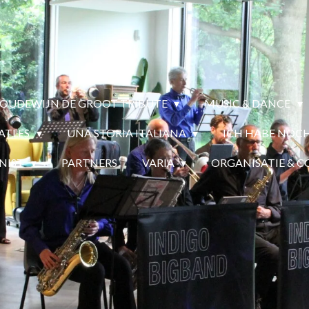
OUDEWIJN DE GROOT TRIBUTE
MUSIC & DANCE
EATLES
UNA STORIA ITALIANA
ICH HABE NOCH
NIST
PARTNERS
VARIA
ORGANISATIE & 