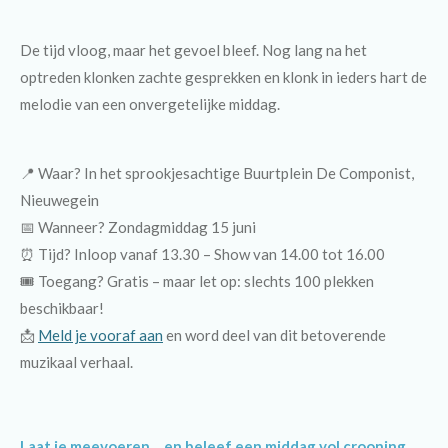
De tijd vloog, maar het gevoel bleef. Nog lang na het
optreden klonken zachte gesprekken en klonk in ieders hart de
melodie van een onvergetelijke middag.
📍 Waar? In het sprookjesachtige Buurtplein De Componist,
Nieuwegein
📅 Wanneer? Zondagmiddag 15 juni
⏰ Tijd? Inloop vanaf 13.30 – Show van 14.00 tot 16.00
🎟 Toegang? Gratis – maar let op: slechts 100 plekken
beschikbaar!
📩
Meld
je vooraf aan
en word deel van dit betoverende
muzikaal verhaal.
Laat je meevoeren… en beleef een middag vol crooning,