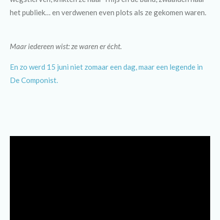
het publiek… en verdwenen even plots als ze gekomen waren.
Maar iedereen wist: ze waren er écht.
En zo werd 15 juni niet zomaar een dag, maar een legende in
De Componist.