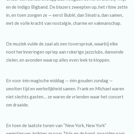
en de Indigo Bigband. De blazers zweepten op, het ritme zette
in, en toen zongen ze — eerst Bublé, dan Sinatra, dan samen,
met de volle kracht van nostalgie, charme en vakmanschap.
De muziek vulde de zaal als een toverspreuk, waarbij elke
noot herinneringen opriep aan rokerige jazzclubs, dansende
zielen, en avonden waarop alles even leek te kloppen.
En voor één magische middag — één gouden zondag —
smolten tijd en werkelijkheid samen. Frank en Michael waren
niet slechts gasten… ze waren de vrienden waar het concert
om draaide.
En toen de laatste tonen van “New York, New York”
wegstierven, knikten ze naar Thijs en de band, zwaaiden naar